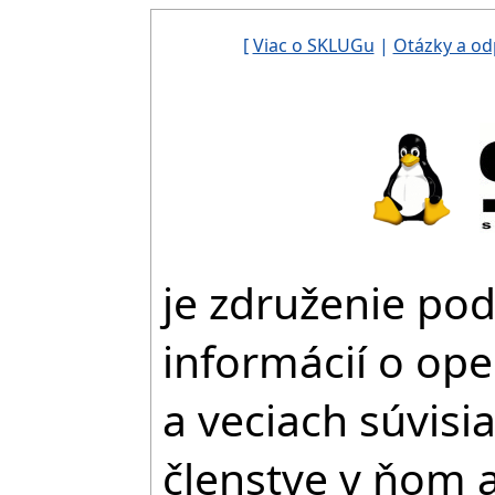
[
Viac o SKLUGu
|
Otázky a o
je združenie po
informácií o o
a veciach súvisi
členstve v ňom a