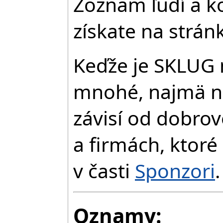
Zoznam ľudí a k
získate na strá
Keďže je SKLUG 
mnohé, najmä na
závisí od dobro
a firmách, ktoré
v časti
Sponzori
.
Oznamy: