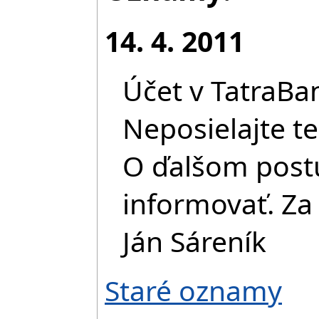
14. 4. 2011
Účet v TatraBa
Neposielajte t
O ďalšom pos
informovať. Za
Ján Sáreník
Staré oznamy